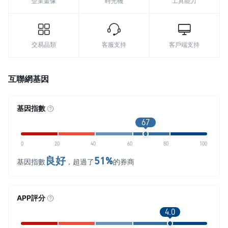
企業畫像
時光機
工具能力
交易品類
客服支持
客戶端支持
互聯網基因
基因指數
67
0
20
40
60
80
100
良好
51%
基因指數
，超過了
的券商
APP評分
4.0