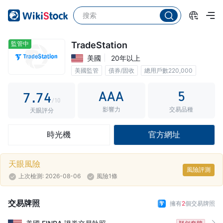
2
2
3
3
0
4
4
1
監管中
TradeStation
美國
20年以上
5
5
2
美國監管
債券/固收
總用戶數220,000
6
6
3
0傭金
AAA
5
7
.
7
4
/10
影響力
交易品種
8
8
5
天眼評分
9
9
6
時光機
官方網址
7
8
天眼風險
風險評測
上次檢測: 2026-08-06
風險1條
9
交易牌照
擁有
2
個交易牌照