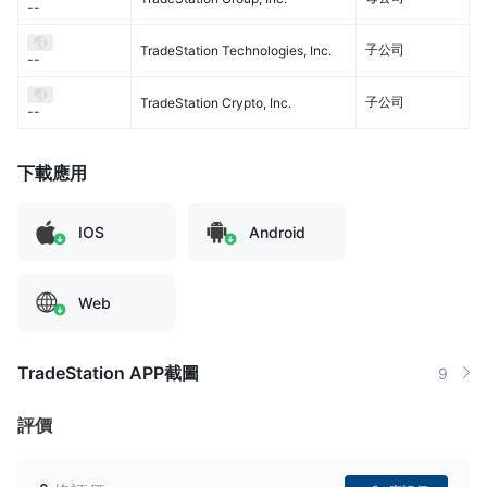
--
子公司
TradeStation Technologies, Inc.
--
子公司
TradeStation Crypto, Inc.
--
下載應用
IOS
Android
Web
TradeStation APP截圖
9
評價