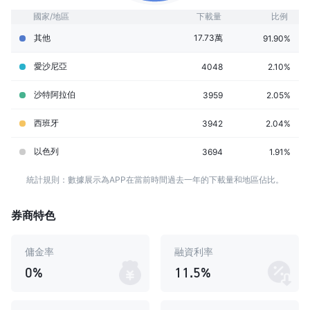
國家/地區
下載量
比例
其他
17.73萬
91.90%
愛沙尼亞
4048
2.10%
沙特阿拉伯
3959
2.05%
西班牙
3942
2.04%
以色列
3694
1.91%
統計規則：數據展示為APP在當前時間過去一年的下載量和地區佔比。
券商特色
傭金率
融資利率
0%
11.5%