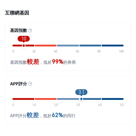
互聯網基因
基因指數
10
0
20
40
60
80
100
較差
99%
基因指數
，低於
的券商
APP評分
3.1
0
1.0
2.0
3.0
4.0
5.0
較差
62%
APP評分
，低於
的同行