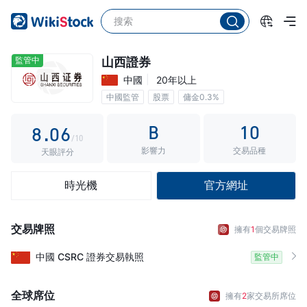
3
1
4
2
5
3
監管中
山西證券
中國
20年以上
6
4
中國監管
股票
傭金0.3%
7
5
B
10
8
.
0
6
/10
影響力
交易品種
9
1
7
天眼評分
2
8
時光機
官方網址
3
9
4
交易牌照
擁有
1
個交易牌照
5
中國
CSRC
證券交易執照
監管中
6
7
全球席位
擁有
2
家交易所席位