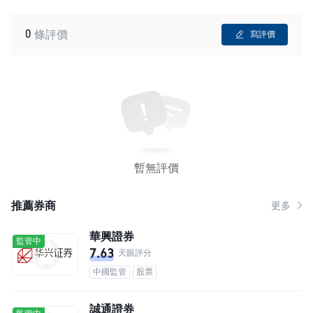
0
條評價
寫評價
暫無評價
推薦券商
更多
華興證券
監管中
7.63
天眼評分
中國監管
股票
誠通證券