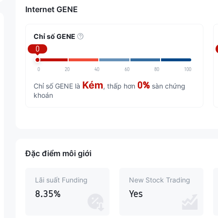
Internet GENE
Chỉ số GENE
0
0
20
40
60
80
100
Kém
0%
Chỉ số GENE là
, thấp hơn
sàn chứng
khoán
Đặc điểm môi giới
Lãi suất Funding
New Stock Trading
8.35%
Yes