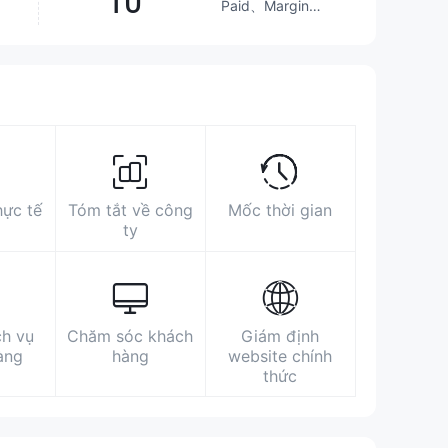
10
Paid、Margin
Loans、
Annuities、Bonds
& Fixed Income、
Hơn
50.88%
sàn môi giới
Futures、
Investment
Advisory
Khu vực hoạt động
Tìm kiếm Số liệu
Quảng cáo
Chỉ số Mạng xã 
Service、
Options、
Stocks、ETFs、
https://www.sczq.com.cn/
Mutual Funds
hực tế
Tóm tắt về công
Mốc thời gian
北京市朝阳区安定路5号院13号楼A座11-21
ty
层
ch vụ
Chăm sóc khách
Giám định
àng
hàng
website chính
thức