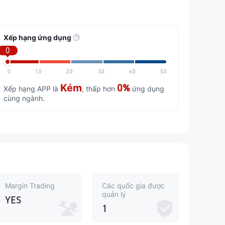
Xếp hạng ứng dụng
0
0
1.0
2.0
3.0
4.0
5.0
Kém
0%
Xếp hạng APP là
, thấp hơn
ứng dụng
cùng ngành.
Margin Trading
Các quốc gia được
quản lý
YES
1