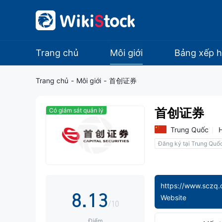
0
1
2
Trang chủ
Môi giới
Bảng xếp 
3
Trang chủ
-
Môi giới
-
首创证券
4
首创证券
Có giám sát quản lý
5
0
Trung Quốc
Đăng ký tại Trung Quố
6
1
7
0
2
https://www.sczq.
8
.
1
3
Website
/10
Điểm