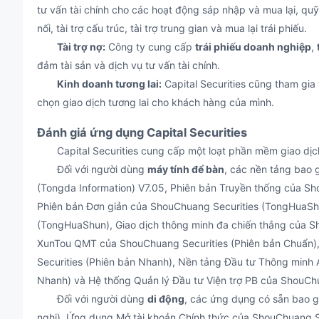
tư vấn tài chính cho các hoạt động sáp nhập và mua lại, quỹ M
nối, tài trợ cấu trúc, tài trợ trung gian và mua lại trái phiếu.
Tài trợ nợ:
Công ty cung cấp
trái phiếu doanh nghiệp
,
đảm tài sản và dịch vụ tư vấn tài chính.
Kinh doanh tương lai:
Capital Securities cũng tham gia
chọn giao dịch tương lai cho khách hàng của mình.
Đánh giá ứng dụng Capital Securities
Capital Securities cung cấp một loạt phần mềm giao dịc
Đối với người dùng
máy tính để bàn
, các nền tảng bao 
(Tongda Information) V7.05, Phiên bản Truyền thống của Sh
Phiên bản Đơn giản của ShouChuang Securities (TongHuaShu
(TongHuaShun), Giao dịch thông minh đa chiến thắng của S
XunTou QMT của ShouChuang Securities (Phiên bản Chuẩn)
Securities (Phiên bản Nhanh), Nền tảng Đầu tư Thông minh
Nhanh) và Hệ thống Quản lý Đầu tư Viện trợ PB của ShouCh
Đối với người dùng
di động
, các ứng dụng có sẵn bao
nghị), Ứng dụng Mở tài khoản Chính thức của ShouChuang 