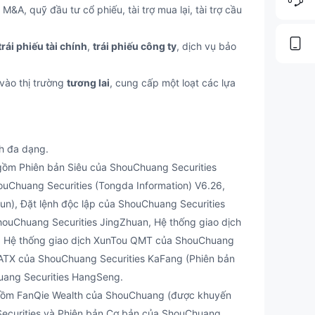
&A, quỹ đầu tư cổ phiếu, tài trợ mua lại, tài trợ cầu
trái phiếu tài chính
,
trái phiếu công ty
, dịch vụ bảo
 vào thị trường
tương lai
, cung cấp một loạt các lựa
h đa dạng.
gồm Phiên bản Siêu của ShouChuang Securities
ouChuang Securities (Tongda Information) V6.26,
n), Đặt lệnh độc lập của ShouChuang Securities
houChuang Securities JingZhuan, Hệ thống giao dịch
, Hệ thống giao dịch XunTou QMT của ShouChuang
 ATX của ShouChuang Securities KaFang (Phiên bản
uang Securities HangSeng.
 gồm FanQie Wealth của ShouChuang (được khuyến
Securities và Phiên bản Cơ bản của ShouChuang