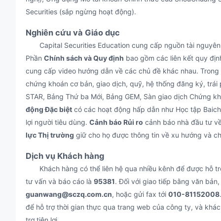
Securities (sắp ngừng hoạt động).
Nghiên cứu và Giáo dục
Capital Securities Education cung cấp nguồn tài nguyên t
Phần
Chính sách và Quy định
bao gồm các liên kết quy địn
cung cấp video hướng dẫn về các chủ đề khác nhau. Trong
chứng khoán cơ bản, giao dịch, quỹ, hệ thống đăng ký, trái
STAR, Bảng Thứ ba Mới, Bảng GEM, Sàn giao dịch Chứng khoá
động Đặc biệt
có các hoạt động hấp dẫn như Học tập Baichu
lợi người tiêu dùng.
Cảnh báo Rủi ro
cảnh báo nhà đầu tư về 
lực Thị trường
giữ cho họ được thông tin về xu hướng và chỉ 
Dịch vụ Khách hàng
Khách hàng có thể liên hệ qua nhiều kênh để được hỗ trợ 
tư vấn và báo cáo là
95381
. Đối với giao tiếp bằng văn bản,
guanwang@sczq.com.cn
, hoặc gửi fax tới
010-81152008
để hỗ trợ thời gian thực qua trang web của công ty, và khá
trợ tiện lợi.