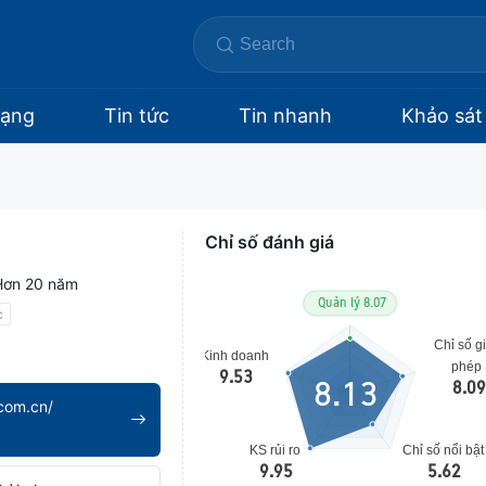
hạng
Tin tức
Tin nhanh
Khảo sát
Chỉ số đánh giá
Hơn 20 năm
c
8.13
com.cn/