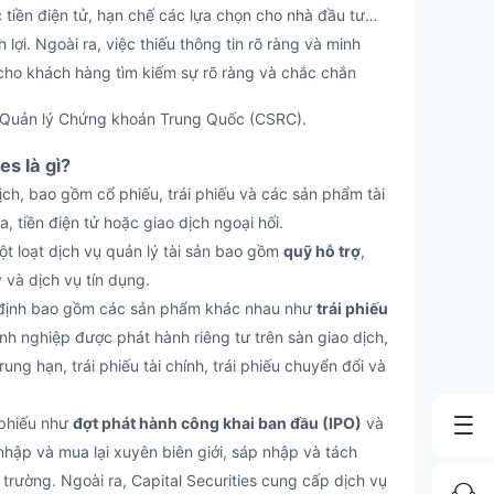
c tiền điện tử, hạn chế các lựa chọn cho nhà đầu tư
ợi. Ngoài ra, việc thiếu thông tin rõ ràng và minh
n cho khách hàng tìm kiếm sự rõ ràng và chắc chắn
Quản lý Chứng khoán Trung Quốc (CSRC).
es là gì?
h, bao gồm cổ phiếu, trái phiếu và các sản phẩm tài
 tiền điện tử hoặc giao dịch ngoại hối.
ột loạt dịch vụ quản lý tài sản bao gồm
quỹ hỗ trợ
,
ậy và dịch vụ tín dụng.
 định bao gồm các sản phẩm khác nhau như
trái phiếu
anh nghiệp được phát hành riêng tư trên sàn giao dịch,
ung hạn, trái phiếu tài chính, trái phiếu chuyển đổi và
 phiếu như
đợt phát hành công khai ban đầu (IPO)
và
 nhập và mua lại xuyên biên giới, sáp nhập và tách
ị trường. Ngoài ra, Capital Securities cung cấp dịch vụ