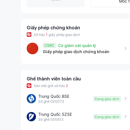
9
2
4
Mốc t
3
5
4
6
Giấy phép chứng khoán
Sở hữu
1
giấy phép giao dịch
5
7
Có giám sát quản lý
CSRC
Giấy phép giao dịch chứng khoán
6
8
7
9
Ghế thành viên toàn cầu
8
Sàn môi giới sở hữu
2
9
Trung Quốc BSE
Đang giao dịch
Số ghế 000073
Trung Quốc SZSE
Đang giao dịch
Số ghế 000613