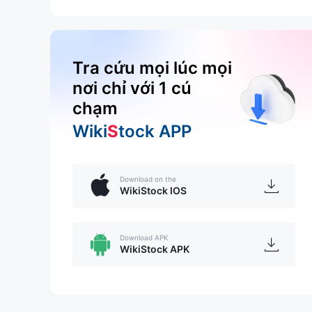
Tra cứu mọi lúc mọi
nơi chỉ với 1 cú
chạm
Wiki
S
tock APP
Download on the
WikiStock IOS
Download APK
WikiStock APK