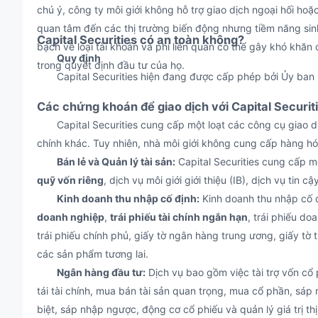
chú ý, công ty môi giới không hỗ trợ giao dịch ngoại hối hoặ
quan tâm đến các thị trường biến động nhưng tiềm năng sinh l
Capital Securities có an toàn không?
bạch về loại tài khoản và phí liên quan có thể gây khó khă
Quy định
trong quyết định đầu tư của họ.
Capital Securities hiện đang được cấp phép bởi Ủy ban 
Các chứng khoán để giao dịch với Capital Securiti
Capital Securities cung cấp một loạt các công cụ giao dịc
chính khác. Tuy nhiên, nhà môi giới không cung cấp hàng hóa,
Bán lẻ và Quản lý tài sản:
Capital Securities cung cấp m
quỹ vốn riêng
, dịch vụ môi giới giới thiệu (IB), dịch vụ tin c
Kinh doanh thu nhập cố định:
Kinh doanh thu nhập cố
doanh nghiệp
,
trái phiếu tài chính ngắn hạn
, trái phiếu do
trái phiếu chính phủ, giấy tờ ngân hàng trung ương, giấy tờ tr
các sản phẩm tương lai.
Ngân hàng đầu tư:
Dịch vụ bao gồm việc tài trợ vốn cổ
tái tài chính, mua bán tài sản quan trọng, mua cổ phần, sáp
biệt, sáp nhập ngược, động cơ cổ phiếu và quản lý giá trị th