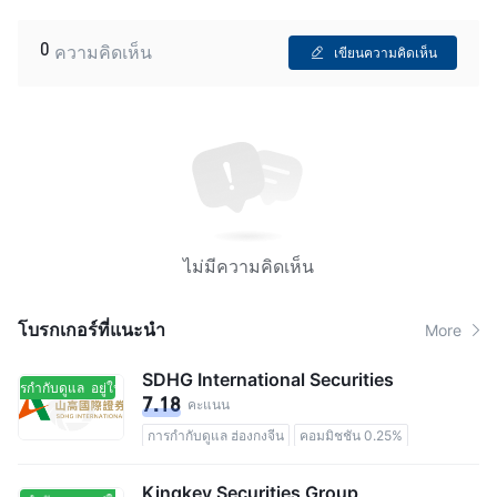
0
ความคิดเห็น
เขียนความคิดเห็น
ไม่มีความคิดเห็น
โบรกเกอร์ที่แนะนํา
More
SDHG International Securities
นการกำกับดูแล
อยู่ในการกำกับดูแล
7.18
คะแนน
การกำกับดูแล ฮ่องกงจีน
คอมมิชชัน 0.25%
Kingkey Securities Group