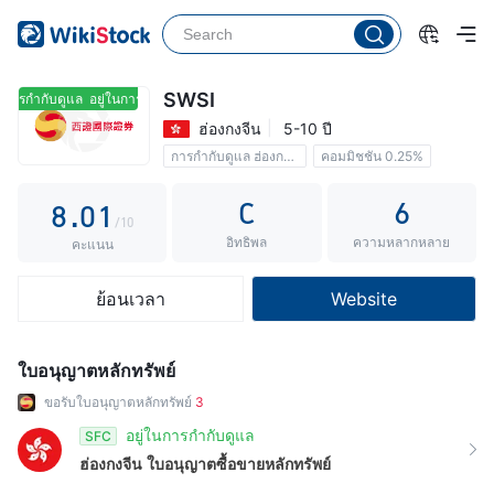
3
4
5
SWSI
นการกำกับดูแล
อยู่ในการกำกับดูแล
ฮ่องกงจีน
5-10 ปี
6
การกำกับดูแล ฮ่องกงจีน
คอมมิชชัน 0.25%
7
0
C
6
8
.
0
1
/10
อิทธิพล
ความหลากหลาย
9
1
2
คะแนน
2
3
ย้อนเวลา
Website
3
4
4
5
ใบอนุญาตหลักทรัพย์
5
6
ขอรับใบอนุญาตหลักทรัพย์
3
6
7
อยู่ในการกำกับดูแล
SFC
ฮ่องกงจีน
ใบอนุญาตซื้อขายหลักทรัพย์
7
8