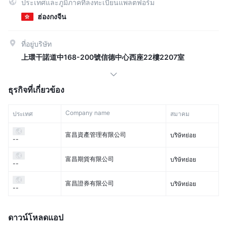
ประเทศและภูมิภาคที่ลงทะเบียนแพลตฟอร์ม
ฮ่องกงจีน
ที่อยู่บริษัท
上環干諾道中168-200號信德中心西座22樓2207室
ธุรกิจที่เกี่ยวข้อง
Company name
ประเทศ
สมาคม
富昌資產管理有限公司
บริษัทย่อย
--
富昌期貨有限公司
บริษัทย่อย
--
富昌證券有限公司
บริษัทย่อย
--
ดาวน์โหลดแอป