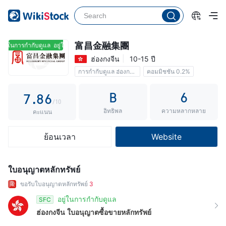
2
3
1
3
4
2
4
5
3
富昌金融集團
ยู่ในการกำกับดูแล
อยู่ในการกำกับดูแล
ฮ่องกงจีน
10-15 ปี
5
6
4
การกำกับดูแล ฮ่องกงจีน
คอมมิชชัน 0.2%
6
7
5
B
6
7
.
8
6
/10
อิทธิพล
ความหลากหลาย
8
9
7
คะแนน
9
8
ย้อนเวลา
Website
9
ใบอนุญาตหลักทรัพย์
ขอรับใบอนุญาตหลักทรัพย์
3
อยู่ในการกำกับดูแล
SFC
ฮ่องกงจีน
ใบอนุญาตซื้อขายหลักทรัพย์