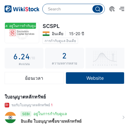
1
2
0
3
1
SCSPL
ดูแล
อยู่ในการกำกับดูแล
อินเดีย
15-20 ปี
4
0
2
การกำกับดูแล อินเดีย
5
1
3
2
6
.
2
4
/10
ความหลากหลาย
7
3
5
คะแนน
8
4
6
ย้อนเวลา
Website
9
5
7
6
8
ใบอนุญาตหลักทรัพย์
7
9
ขอรับใบอนุญาตหลักทรัพย์
1
8
อยู่ในการกำกับดูแล
SEBI
อินเดีย
ใบอนุญาตซื้อขายหลักทรัพย์
9