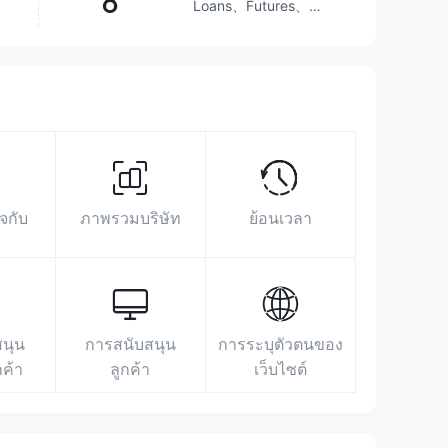
8
Loans、Futures、
Investment Advisory
Service、Options、
Stocks、ETFs、
เหนือกว่า
36.03%
โบรกเกอร์
Mutual Funds
พื้นที่นิทรรศการ
ข้อมูลการค้นหา
โฆษณา
ดัชนีโซเชียลมีเดีย
https://www.eddidfin.com/en
จกับ
ภาพรวมบริษัท
ย้อนเวลา
21/F, CITIC Tower, 1 Tim Mei Avenue,
Central, Hong Kong
https://www.facebook.com/eddidonehk
https://hk.linkedin.com/company/eddid-
holdings-group
สนุน
การสนับสนุน
การระบุตัวตนของ
กค้า
ลูกค้า
เว็บไซต์