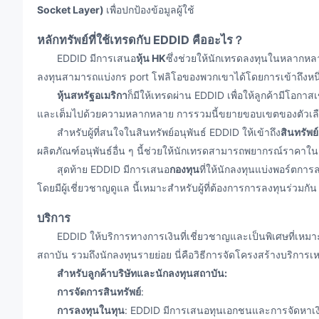
Socket Layer)
เพื่อปกป้องข้อมูลผู้ใช้
หลักทรัพย์ที่ใช้เทรดกับ EDDID คืออะไร？
EDDID มีการเสนอ
หุ้น HK
ซึ่งช่วยให้นักเทรดลงทุนในหลากหลาย
ลงทุนสามารถแบ่งกร port โฟลิโอของพวกเขาได้โดยการเข้าถึงหนึ
หุ้นสหรัฐอเมริกา
ก็มีให้เทรดผ่าน EDDID เพื่อให้ลูกค้ามีโอกา
และเต็มไปด้วยความหลากหลาย การรวมนี้ขยายขอบเขตของตัวเลื
สำหรับผู้ที่สนใจในสินทรัพย์อนุพันธ์ EDDID ให้เข้าถึง
สินทรัพย์
ผลิตภัณฑ์อนุพันธ์อื่น ๆ นี้ช่วยให้นักเทรดสามารถพยากรณ์ราคา
สุดท้าย EDDID มีการเสนอ
กองทุน
ที่ให้นักลงทุนแบ่งพอร์ตก
โดยมีผู้เชี่ยวชาญดูแล นี้เหมาะสำหรับผู้ที่ต้องการการลงทุนร่วมกัน
บริการ
EDDID ให้บริการทางการเงินที่เชี่ยวชาญและเป็นพิเศษที่เหมาะสำห
สถาบัน รวมถึงนักลงทุนรายย่อย นี่คือวิธีการจัดโครงสร้างบริการเหล
สำหรับลูกค้าบริษัทและนักลงทุนสถาบัน:
การจัดการสินทรัพย์
:
การลงทุนในทุน
: EDDID มีการเสนอทุนเอกชนและการจัดหาเงิน 