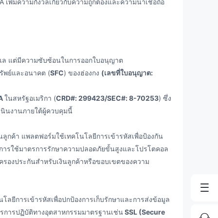
พิ่มความกังวลเกี่ยวกับความถูกต้องและความน่าเชื่อถือ
 แต่มีความซับซ้อนในการออกใบอนุญาต
รัพย์และอนาคต (
SFC
) ของฮ่องกง
(เลขที่ใบอนุญาต:
A
ในสหรัฐอเมริกา (
CRD#: 299423/SEC#: 8-70253
) ซึ่ง
นินงานภายใต้ผู้ควบคุมนี้
ค้า แพลตฟอร์มใช้เทคโนโลยีการเข้ารหัสเพื่อป้องกัน
้นการใช้มาตรการรักษาความปลอดภัยขั้นสูงและโปรโตคอล
ามคุ้มครองประกันสำหรับเงินลูกค้าหรือขอบเขตของความ
ีการเข้ารหัสเพื่อปกป้องการเก็บรักษาและการส่งข้อมูล
ตรการปฏิบัติทางอุตสาหกรรมมาตรฐานเช่น
SSL (Secure