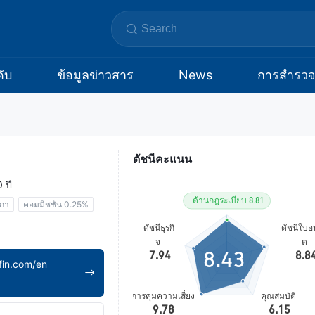
ับ
ข้อมูลข่าวสาร
News
การสำรว
ดัชนีคะแนน
 ปี
ิกา
คอมมิชชัน 0.25%
8.43
fin.com/en