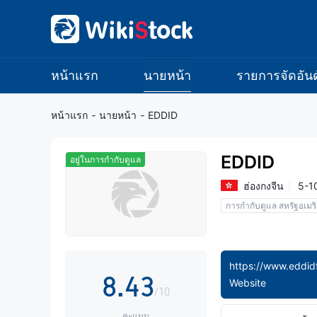
0
1
2
หน้าแรก
นายหน้า
รายการจัดอันด
3
หน้าแรก
-
นายหน้า
-
EDDID
4
0
EDDID
อยู่ในการกำกับดูแล
5
1
0
ฮ่องกงจีน
5-10
การกำกับดูแล สหรัฐอเมร
6
2
1
7
3
2
https://www.eddid
8
.
4
3
Website
/10
คะแนน