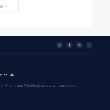
มด
ามร่วมมือ
sers. When using WikiStock products, users should