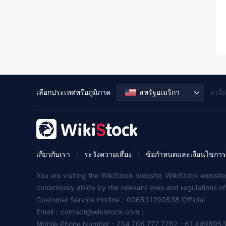
เลือกประเทศหรือภูมิภาค
สหรัฐอเมริกา
※ เนื
เกี่ยวกับเรา
ระวังความเสี่ยง
ข้อกำหนดและเงื่อนไขการ
|
|
You are visiting the WikiStock website. WikiStock website
consciously abide by the relevant laws and regulations o
Customer Service Hotline：006531290538 Official
Email：
contact@wikistock.com
；
Mobile Phone Number：234 706 777 7762；61 449895