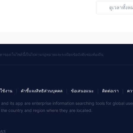
ดูเวลาทั้งห
้อหาของเว็บไซต์นี้เป็นไปตามกฎหมายและระเบียบข้อบังคับของท้องถิ่น
ใช้งาน
คำชี้แจงสิทธิส่วนบุคคล
ข้อเสนอแนะ
ติดต่อเรา
คว
|
|
|
|
 and its app are enterprise information searching tools for global u
f the country and region where they are located.
363