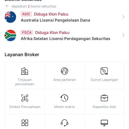
dapatkan
2
lisensi sekuritas
Diduga Klon Palsu
ASIC
Australia
Lisensi Pengelolaan Dana
Diduga Klon Palsu
FSCA
Afrika Selatan
Lisensi Perdagangan Sekuritas
Layanan Broker
Tinjauan
Area pameran
Survei Lapangan
perusahaan
Simbol Perusahaan
Mesin waktu
Kapasitas Alat