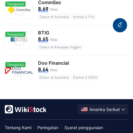
CommSec
Teregulasi
8.69
Nilai
Diatur di Australia
Komisi 0.11%
BTIG
Teregulasi
8.65
Nilai
Diatur di Kerajaan Inggris
Doo Financial
Teregulasi
8.64
Nilai
Diatur di Australia
Komisi 0.065%
Amerika Serikat
Tentang Kami
Peringatan
Syarat penggunaan
|
|
|