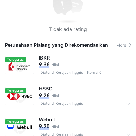
Tidak ada rating
Perusahaan Pialang yang Direkomendasikan
More
IBKR
Teregulasi
9.36
Nilai
Diatur di Kerajaan Inggris
Komisi 0
HSBC
Teregulasi
9.26
Nilai
Diatur di Kerajaan Inggris
Totalnya 39M pengguna
Komisi 0.01%
Webull
Teregulasi
9.20
Nilai
Diatur di Kerajaan Inggris