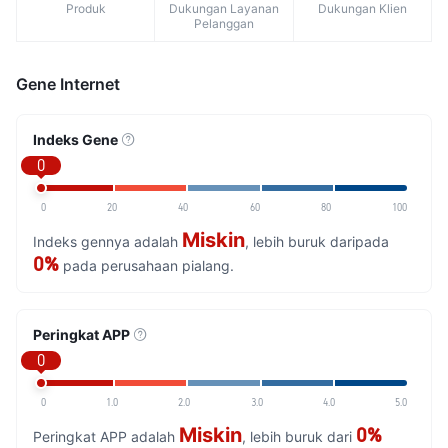
Produk
Dukungan Layanan
Dukungan Klien
Pelanggan
Gene Internet
Indeks Gene
0
0
20
40
60
80
100
Miskin
Indeks gennya adalah
, lebih buruk daripada
0%
pada perusahaan pialang.
Peringkat APP
0
0
1.0
2.0
3.0
4.0
5.0
Miskin
0%
Peringkat APP adalah
, lebih buruk dari