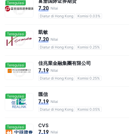
富册国际证券期货
Teregulasi
7.20
Nilai
Diatur di Hong Kong
Komisi 0.03%
凱敏
Teregulasi
7.20
Nilai
Diatur di Hong Kong
Komisi 0.25%
佳兆業金融集團有限公司
Teregulasi
7.19
Nilai
Diatur di Hong Kong
Komisi 0.25%
匯信
Teregulasi
7.19
Nilai
Diatur di Hong Kong
Komisi 0.05%
CVS
Teregulasi
7.19
Nilai