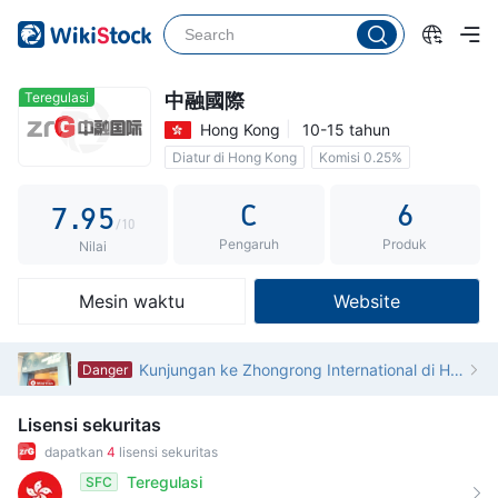
2
4
0
3
5
1
4
6
2
Teregulasi
中融國際
Hong Kong
10-15 tahun
5
7
3
Diatur di Hong Kong
Komisi 0.25%
6
8
4
C
6
7
.
9
5
/10
Pengaruh
Produk
8
6
Nilai
9
7
Mesin waktu
Website
8
9
Kunjungan ke Zhongrong International di Hong Kong - Tidak Ditemukan Kantor
Danger
Lisensi sekuritas
dapatkan
4
lisensi sekuritas
Teregulasi
SFC