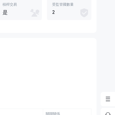
槓桿交易
受監管國數量
2
是
關聯關係