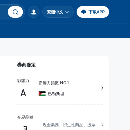
繁體中文
下載APP
們
券商鑒定
影響力
影響力指數 NO.1
A
巴勒斯坦
交易品種
現金業務、衍生性商品、股票
3