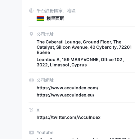
平台註冊國家、地區
模里西斯
公司地址
The Cyberati Lounge, Ground Floor, The
Catalyst, Silicon Avenue, 40 Cybercity, 72201
Ebène
Leontiou A, 159 MARYVONNE, Office 102 ,
3022, Limassol ,Cyprus
公司網址
https://www.accuindex.com/
https://www.accuindex.eu/
X
https://twitter.com/AccuIndex
Youtube