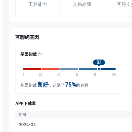
工具能力
交易品類
客服支
互聯網基因
基因指數
82
0
20
40
60
80
100
良好
75%
基因指數
，超過了
的券商
APP下載量
周期
2024-05