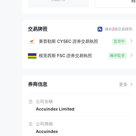
8
1
4
時
9
2
5
3
6
交易牌照
擁有
2
個交易牌照
4
7
賽普勒斯
CYSEC
證券交易執照
監管中
5
8
模里西斯
FSC
證券交易執照
離岸監管
6
9
券商信息
7
更多
8
公司全稱
Accuindex Limited
9
公司簡稱
Accuindex