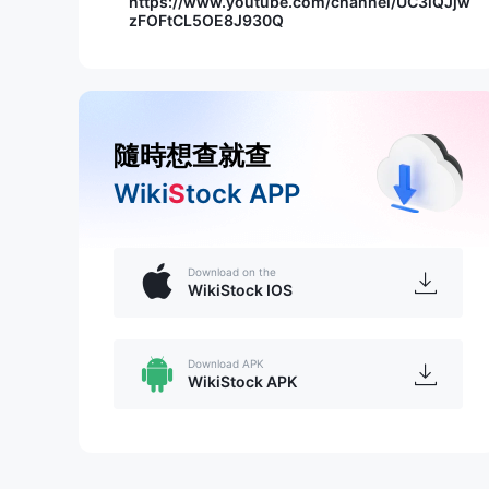
https://www.youtube.com/channel/UC3lQJjw
zFOFtCL5OE8J930Q
隨時想查就查
Wiki
S
tock APP
Download on the
WikiStock IOS
Download APK
WikiStock APK