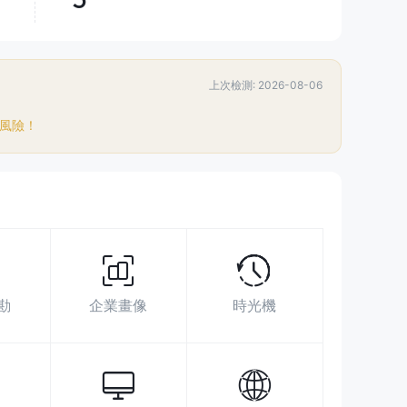
超越了
62.95%
交易商
上次檢測: 2026-08-06
展業區域
搜索數據
廣告投放
社媒指數
意風險！
https://www.accuindex.com/
The Cyberati Lounge, Ground Floor, The
Catalyst, Silicon Avenue, 40 Cybercity,
72201 Ebène
https://twitter.com/AccuIndex
勘
企業畫像
時光機