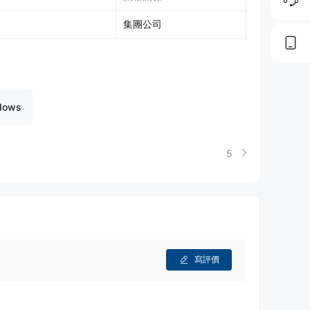
集團公司
dows
5
寫評價