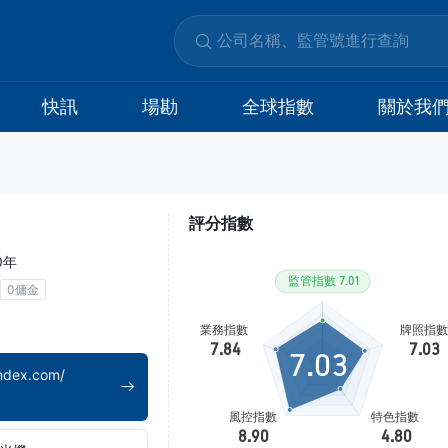
快訊
場勘
全球指數
關於我
評分指數
0年
0傭金
7.03
ndex.com/