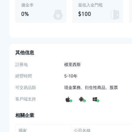
傭金率
最低入金門檻
0%
$100
其他信息
註冊地
模里西斯
經營時間
5-10年
可交易品類
現金業務、衍生性商品、股票
客戶端支持
相關企業
國家
公司名稱