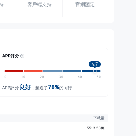
持
客戶端支持
官網鑒定
APP評分
4.7
0
1.0
2.0
3.0
4.0
5.0
良好
78%
APP評分
，超過了
的同行
下載量
5513.53萬