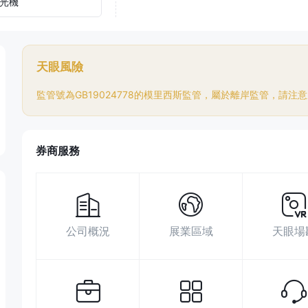
光機
天眼風險
監管號為GB19024778的模里西斯監管，屬於離岸監管，請注
券商服務
公司概況
展業區域
天眼場