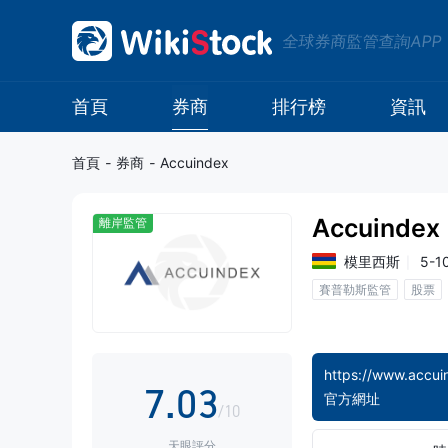
全球券商監管查詢APP
0
1
首頁
券商
排行榜
資訊
2
首頁
-
券商
-
Accuindex
3
Accuindex
離岸監管
4
0
模里西斯
5-1
賽普勒斯監管
股票
5
1
6
2
https://www.accui
7
.
0
3
官方網址
/10
天眼評分