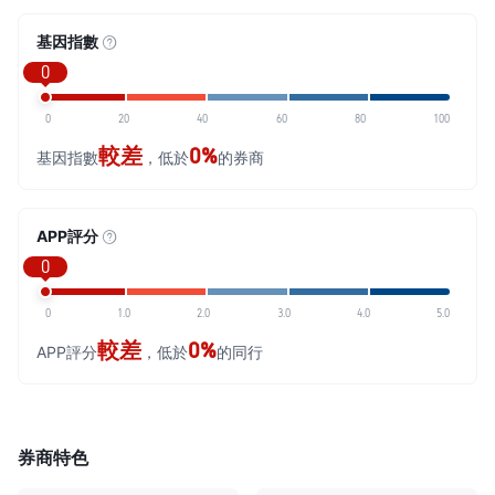
基因指數
0
0
20
40
60
80
100
較差
0%
基因指數
，低於
的券商
APP評分
0
0
1.0
2.0
3.0
4.0
5.0
較差
0%
APP評分
，低於
的同行
券商特色