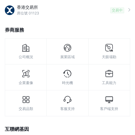
8
香港交易所
交易中
席位號 01123
9
券商服務
公司概況
展業區域
天眼場勘
企業畫像
時光機
工具能力
交易品類
客服支持
客戶端支持
互聯網基因