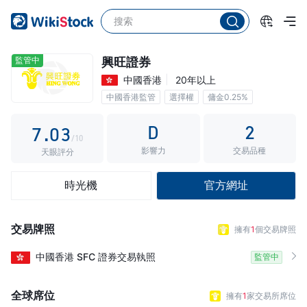
2
3
4
0
監管中
興旺證券
中國香港
20年以上
5
1
中國香港監管
選擇權
傭金0.25%
6
2
D
2
7
.
0
3
/10
影響力
交易品種
8
1
4
天眼評分
9
2
5
時光機
官方網址
3
6
4
7
交易牌照
擁有
1
個交易牌照
5
8
中國香港
SFC
證券交易執照
監管中
6
9
7
全球席位
擁有
1
家交易所席位