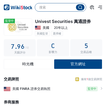
2
4
1
3
5
2
4
6
3
監管中
Univest Securities 萬通證券
美國
20年以上
5
7
4
美國監管
選擇權
6
8
5
C
5
7
.
9
6
/10
影響力
交易品種
8
7
天眼評分
9
8
時光機
官方網址
9
交易牌照
擁有
1
個交易牌照
美國
FINRA
證券交易執照
監管中
券商服務