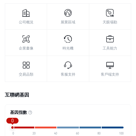
公司概況
展業區域
天眼場勘
企業畫像
時光機
工具能力
交易品類
客服支持
客戶端支持
互聯網基因
基因指數
0
0
20
40
60
80
100