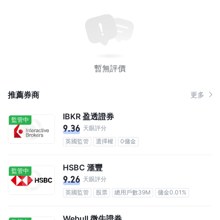
暫無評價
推薦券商
更多
IBKR 盈透證券
監管中
9.36
天眼評分
英國監管
選擇權
0傭金
HSBC 滙豐
監管中
9.26
天眼評分
英國監管
股票
總用戶數39M
傭金0.01%
Webull 微牛證券