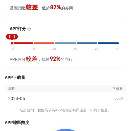
較差
82%
基因指數
，低於
的券商
APP評分
0.0
0
1.0
2.0
3.0
4.0
5.0
較差
92%
APP評分
，低於
的同行
APP下載量
周期
下載量
2024-05
5650
統計規則：數據展示為APP在當前時間過去一年的下載量。
APP地區熱度