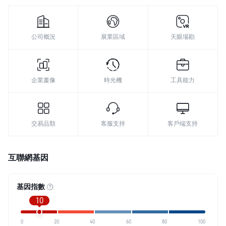
公司概況
展業區域
天眼場勘
企業畫像
時光機
工具能力
交易品類
客服支持
客戶端支持
互聯網基因
基因指數
10
0
20
40
60
80
100