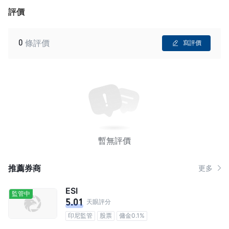
評價
0
條評價
寫評價
暫無評價
推薦券商
更多
ESI
監管中
5.01
天眼評分
印尼監管
股票
傭金0.1%