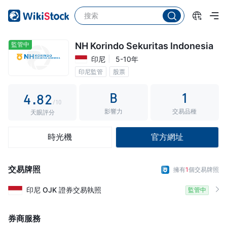
3
0
4
1
5
監管中
NH Korindo Sekuritas Indonesia
印尼
5-10年
2
6
0
印尼監管
股票
3
7
1
B
1
4
.
8
2
/10
影響力
交易品種
5
9
3
天眼評分
6
4
時光機
官方網址
7
5
8
6
交易牌照
擁有
1
個交易牌照
9
7
印尼
OJK
證券交易執照
監管中
8
9
券商服務