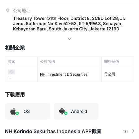
公司地址
Treasury Tower 51th Floor, District 8, SCBD Lot 28, Jl.
Jend. Sudirman No.Kav 52-53, RT.5/RW.3, Senayan,
Kebayoran Baru, South Jakarta City, Jakarta 12190
相關企業
國家
公司名稱
關聯關係
母公司
NH Investment & Securities
--
下載應用
IOS
Android
NH Korindo Sekuritas Indonesia APP截圖
10