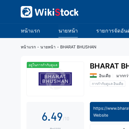
1
2
0
3
หน้าแรก
นายหน้า
รายการจัดอันด
1
4
หน้าแรก
-
นายหน้า
-
BHARAT BHUSHAN
2
0
5
BHARAT B
อยู่ในการกำกับดูแล
3
1
6
อินเดีย
มากกว่
การกำกับดูแล อินเดีย
4
2
7
5
3
8
6
.
4
9
Website
/10
คะแนน