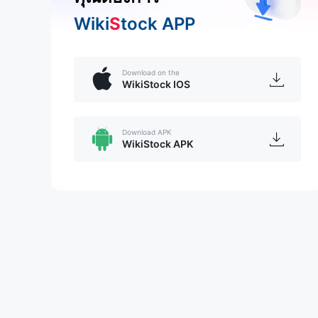
Wiki
S
tock APP
Download on the
WikiStock IOS
Download APK
WikiStock APK