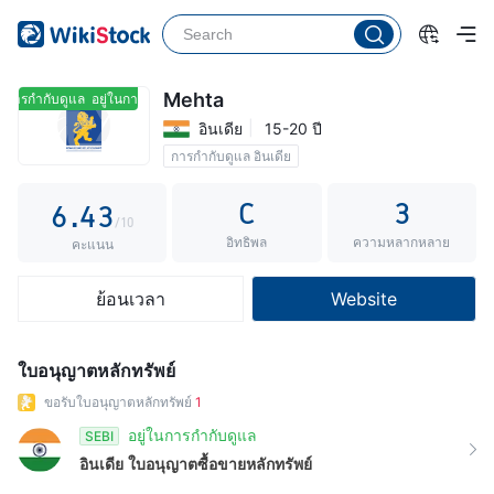
1
2
0
3
1
0
Mehta
ในการกำกับดูแล
อยู่ในการกำกับดูแล
อินเดีย
15-20 ปี
4
2
1
การกำกับดูแล อินเดีย
5
3
2
C
3
6
.
4
3
/10
อิทธิพล
ความหลากหลาย
7
5
4
คะแนน
8
6
5
ย้อนเวลา
Website
9
7
6
8
7
ใบอนุญาตหลักทรัพย์
9
8
ขอรับใบอนุญาตหลักทรัพย์
1
9
อยู่ในการกำกับดูแล
SEBI
อินเดีย
ใบอนุญาตซื้อขายหลักทรัพย์