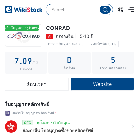
2
4
3
5
4
6
CONRAD
นการกำกับดูแล
อยู่ในการกำกับดูแล
ฮ่องกงจีน
5-10 ปี
5
7
การกำกับดูแล ฮ่องกงจีน
คอมมิชชัน 0.1%
6
8
D
5
7
.
0
9
/10
อิทธิพล
ความหลากหลาย
8
1
คะแนน
9
2
ย้อนเวลา
Website
3
4
ใบอนุญาตหลักทรัพย์
5
ขอรับใบอนุญาตหลักทรัพย์
1
6
อยู่ในการกำกับดูแล
SFC
ฮ่องกงจีน
ใบอนุญาตซื้อขายหลักทรัพย์
7