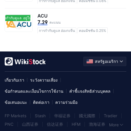
การกำกับดูแล ฮ่องกงจีน
คอมมิชชัน 0.08%
ACU
นการกำกับดูแล
อยู่ในการกำกับดูแล
7.29
คะแนน
การกำกับดูแล ฮ่องกงจีน
คอมมิชชัน 0.25%
สหรัฐอเมริกา
เกี่ยวกับเรา
ระวังความเสี่ยง
|
|
ข้อกำหนดและเงื่อนไขการใช้งาน
คำชี้แจงสิทธิส่วนบุคคล
|
|
ข้อเสนอแนะ
ติดต่อเรา
ความร่วมมือ
|
|
FP Markets
|
Stash
|
华福证券
|
國元國際
|
Tradier
|
PNC
|
山西证券
|
信达证券
|
HFM
|
渤海证券
|
More