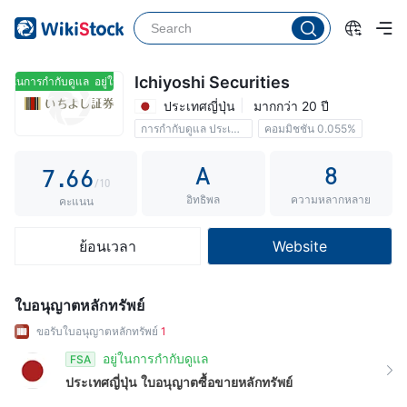
2
1
1
3
2
2
4
3
3
Ichiyoshi Securities
ู่ในการกำกับดูแล
อยู่ในการกำกับดูแล
ประเทศญี่ปุ่น
มากกว่า 20 ปี
5
4
4
การกำกับดูแล ประเทศญี่ปุ่น
คอมมิชชัน 0.055%
6
5
5
A
8
7
.
6
6
/10
อิทธิพล
ความหลากหลาย
8
7
7
คะแนน
9
8
8
ย้อนเวลา
Website
9
9
ใบอนุญาตหลักทรัพย์
ขอรับใบอนุญาตหลักทรัพย์
1
อยู่ในการกำกับดูแล
FSA
ประเทศญี่ปุ่น
ใบอนุญาตซื้อขายหลักทรัพย์