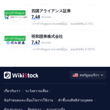
四国アライアンス証券
ยู่ในการกำกับดูแล
อยู่ในการกำกับดูแล
7.48
คะแนน
การกำกับดูแล ประเทศญี่ปุ่น
คอมมิชชัน 0.11%
明和證券株式会社
ยู่ในการกำกับดูแล
อยู่ในการกำกับดูแล
7.47
คะแนน
การกำกับดูแล ประเทศญี่ปุ่น
คอมมิชชัน 0.187%
สหรัฐอเมริกา
เกี่ยวกับเรา
ระวังความเสี่ยง
|
|
ข้อกำหนดและเงื่อนไขการใช้งาน
คำชี้แจงสิทธิส่วนบุคคล
|
|
ข้อเสนอแนะ
ติดต่อเรา
ความร่วมมือ
|
|