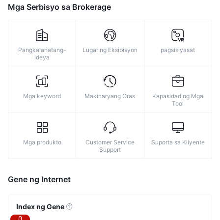
8
Mga Serbisyo sa Brokerage
9
Pangkalahatang-
Lugar ng Eksibisyon
pagsisiyasat
ideya
Mga keyword
Makinaryang Oras
Kapasidad ng Mga
Tool
Mga produkto
Customer Service
Suporta sa Kliyente
Support
Gene ng Internet
Index ng Gene
0