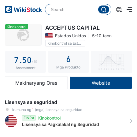
2
0
3
1
4
2
Kinokontrol
ACCEPTUS CAPITAL
Estados Unidos
5-10 taon
5
3
Kinokontrol sa Estados Unidos
6
4
6
7
.
5
0
/10
Mga Produkto
8
6
1
Assestment
9
7
2
Makinaryang Oras
Website
8
3
9
4
Lisensya sa seguridad
5
kumuha ng
1
(mga) lisensya sa seguridad
Kinokontrol
FINRA
6
Lisensya sa Pagkalakal ng Seguridad
7