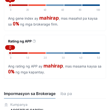
0
20
40
60
80
100
mahirap
Ang gene index ay
, mas masahol pa kaysa
0%
sa
ng mga brokerage firm.
Rating ng APP
0
0
1.0
2.0
3.0
4.0
5.0
mahirap
Ang rating ng APP ay
, mas masama kaysa sa
0%
ng mga kapantay.
Impormasyon sa Brokerage
iba pa
Kumpanya