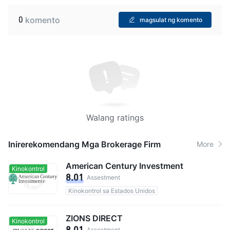
0
komento
magsulat ng komento
Walang ratings
Inirerekomendang Mga Brokerage Firm
More
American Century Investment
Kinokontrol
8.01
Assestment
Kinokontrol sa Estados Unidos
ZIONS DIRECT
Kinokontrol
8.01
Assestment