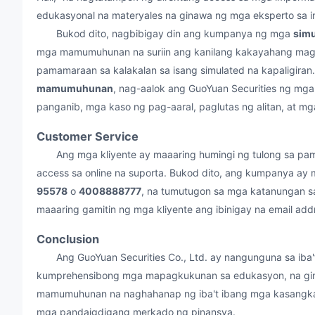
edukasyonal na materyales na ginawa ng mga eksperto sa in
Bukod dito, nagbibigay din ang kumpanya ng mga
simu
mga mamumuhunan na suriin ang kanilang kakayahang magt
pamamaraan sa kalakalan sa isang simulated na kapaligiran
mamumuhunan
, nag-aalok ang GuoYuan Securities ng m
panganib, mga kaso ng pag-aaral, paglutas ng alitan, at 
Customer Service
Ang mga kliyente ay maaaring humingi ng tulong sa pam
access sa online na suporta. Bukod dito, ang kumpanya ay
95578
o
4008888777
, na tumutugon sa mga katanungan s
maaaring gamitin ng mga kliyente ang ibinigay na email add
Conclusion
Ang GuoYuan Securities Co., Ltd. ay nangunguna sa iba't
kumprehensibong mga mapagkukunan sa edukasyon, na gin
mamumuhunan na naghahanap ng iba't ibang mga kasangka
mga pandaigdigang merkado ng pinansya.