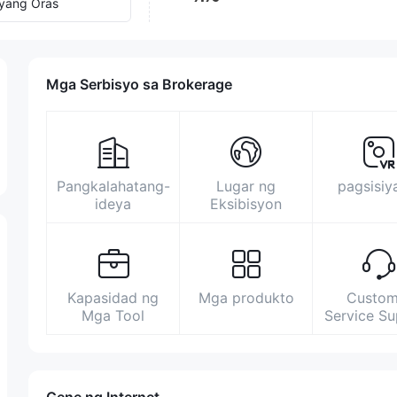
yang Oras
Mga Serbisyo sa Brokerage
Pangkalahatang-
Lugar ng
pagsisiy
ideya
Eksibisyon
Kapasidad ng
Mga produkto
Custom
Mga Tool
Service S