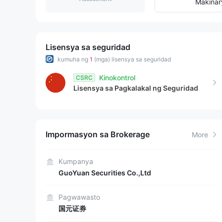
9
2
9
Makinar
3
4
Lisensya sa seguridad
kumuha ng
1
(mga) lisensya sa seguridad
5
Kinokontrol
CSRC
Lisensya sa Pagkalakal ng Seguridad
6
7
Impormasyon sa Brokerage
More
8
9
Kumpanya
GuoYuan Securities Co.,Ltd
Pagwawasto
国元证券