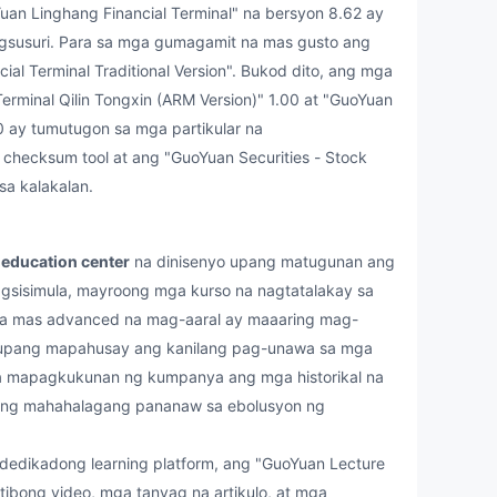
uan Linghang Financial Terminal" na bersyon 8.62 ay
pagsusuri. Para sa mga gumagamit na mas gusto ang
ial Terminal Traditional Version". Bukod dito, ang mga
erminal Qilin Tongxin (ARM Version)" 1.00 at "GuoYuan
00 ay tumutugon sa mga partikular na
hecksum tool at ang "GuoYuan Securities - Stock
a kalakalan.
g
education center
na dinisenyo upang matugunan ang
sisimula, mayroong mga kurso na nagtatalakay sa
 mas advanced na mag-aaral ay maaaring mag-
 upang mapahusay ang kanilang pag-unawa sa mga
na mapagkukunan ng kumpanya ang mga historikal na
ay ng mahahalagang pananaw sa ebolusyon ng
edikadong learning platform, ang "GuoYuan Lecture
ibong video, mga tanyag na artikulo, at mga