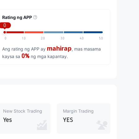
Rating ng APP
0
0
1.0
2.0
3.0
4.0
5.0
mahirap
Ang rating ng APP ay
, mas masama
0%
kaysa sa
ng mga kapantay.
New Stock Trading
Margin Trading
Yes
YES