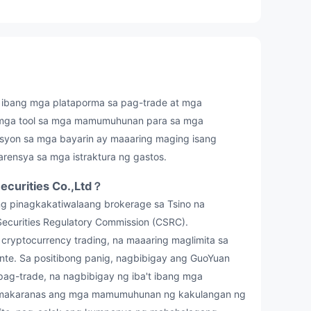
 ibang mga plataporma sa pag-trade at mga
 mga tool sa mga mamumuhunan para sa mga
syon sa mga bayarin ay maaaring maging isang
rensya sa mga istraktura ng gastos.
curities Co.,Ltd？
ng pinagkakatiwalaang brokerage sa Tsino na
Securities Regulatory Commission (CSRC).
ryptocurrency trading, na maaaring maglimita sa
te. Sa positibong panig, nagbibigay ang GuoYuan
pag-trade, na nagbibigay ng iba't ibang mga
ng makaranas ang mga mamumuhunan ng kakulangan ng