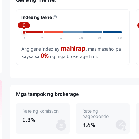
Gene ng Internet
Index ng Gene
0
0
20
40
60
80
100
mahirap
Ang gene index ay
, mas masahol pa
0%
kaysa sa
ng mga brokerage firm.
Mga tampok ng brokerage
Rate ng komisyon
Rate ng
pagpopondo
0.3%
8.6%