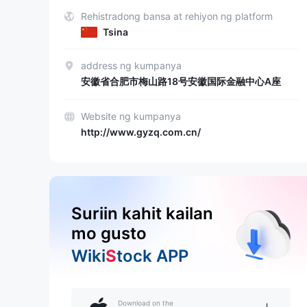
Rehistradong bansa at rehiyon ng platform
Tsina
address ng kumpanya
安徽省合肥市梅山路18号安徽国际金融中心A座
Website ng kumpanya
http://www.gyzq.com.cn/
Suriin kahit kailan
mo gusto
Wiki
S
tock APP
Download on the