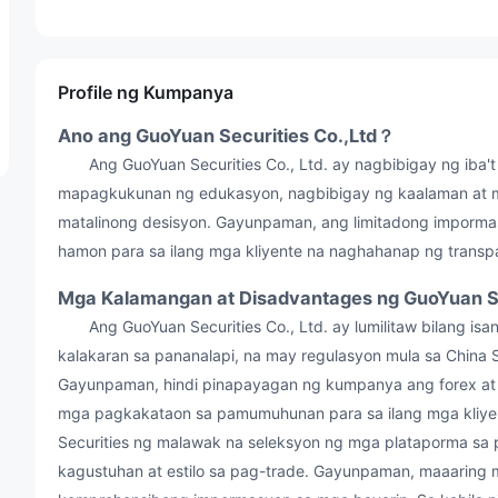
Profile ng Kumpanya
Ano ang GuoYuan Securities Co.,Ltd？
Ang GuoYuan Securities Co., Ltd. ay nagbibigay ng iba't
mapagkukunan ng edukasyon, nagbibigay ng kaalaman at
matalinong desisyon. Gayunpaman, ang limitadong imporma
hamon para sa ilang mga kliyente na naghahanap ng transpa
Mga Kalamangan at Disadvantages ng GuoYuan Se
Ang GuoYuan Securities Co., Ltd. ay lumilitaw bilang isa
kalakaran sa pananalapi, na may regulasyon mula sa China 
Gayunpaman, hindi pinapayagan ng kumpanya ang forex at c
mga pagkakataon sa pamumuhunan para sa ilang mga kliyen
Securities ng malawak na seleksyon ng mga plataporma sa 
kagustuhan at estilo sa pag-trade. Gayunpaman, maaari