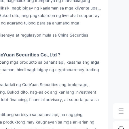
nito, nag-aalok ang kumpanya ng mahahalagang
ksik, nagbibigay ng kaalaman sa mga kliyente upang
kod dito, ang pagkakaroon ng live chat support ay
y ng agarang tulong para sa anumang mga
ensya at regulasyon mula sa China Securities
uoYuan Securities Co.,Ltd？
ibang mga produkto sa pananalapi, kasama ang
mga
npaman, hindi nagbibigay ng cryptocurrency trading
adali ng GuoYuan Securities ang brokerage,
ding. Bukod dito, nag-aalok ang kanilang investment
ebt financing, financial advisory, at suporta para sa
bong serbisyo sa pananalapi, na nagiging
ga produktong may kaugnayan sa mga ari-arian ng