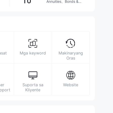
10
Annuities、Bonds &
Fixed Income、
Futures、Investment
Advisory Service、
Nalampasan ang
51.56%
(na) broker
Options、Stocks、
ETFs、Mutual Funds
Lugar ng Eksibisyon
Istatistika ng Paghahanap
Pag-advertise
In
http://www.gyzq.com.cn/
asat
Mga keyword
Makinaryang
安徽省合肥市梅山路18号安徽国际金融中心
Oras
A座
er
Suporta sa
Website
upport
Kliyente