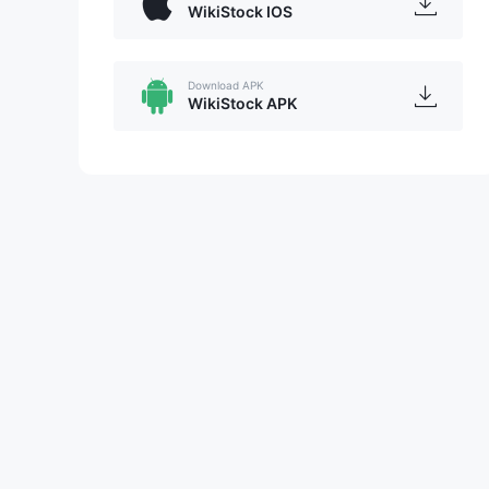
WikiStock IOS
Download APK
WikiStock APK