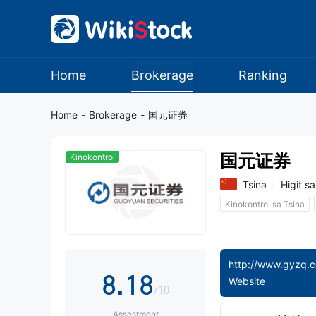
0
0
1
1
2
2
Home
Brokerage
Ranking
3
3
Home
-
Brokerage
-
国元证券
4
4
国元证券
Kinokontrol
5
5
Tsina
Higit s
Kinokontrol sa Tsina
6
6
7
0
7
http://www.gyzq.
8
.
1
8
Website
/10
Assestment