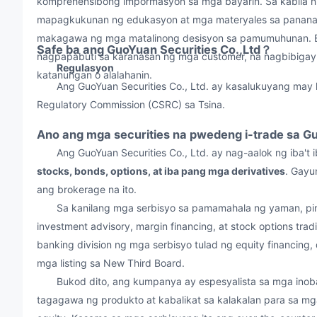
komprehensibong impormasyon sa mga bayarin. Sa kabila 
mapagkukunan ng edukasyon at mga materyales sa pananali
makagawa ng mga matalinong desisyon sa pamumuhunan. Bu
Safe ba ang GuoYuan Securities Co.,Ltd？
nagpapabuti sa karanasan ng mga customer, na nagbibiga
Regulasyon
katanungan o alalahanin.
Ang GuoYuan Securities Co., Ltd. ay kasalukuyang may lis
Regulatory Commission (CSRC) sa Tsina.
Ano ang mga securities na pwedeng i-trade sa G
Ang GuoYuan Securities Co., Ltd. ay nag-aalok ng iba't 
stocks, bonds, options, at iba pang mga derivatives
. Gayu
ang brokerage na ito.
Sa kanilang mga serbisyo sa pamamahala ng yaman, pinad
investment advisory, margin financing, at stock options tra
banking division ng mga serbisyo tulad ng equity financing, d
mga listing sa New Third Board.
Bukod dito, ang kumpanya ay espesyalista sa mga inobati
tagagawa ng produkto at kabalikat sa kalakalan para sa m