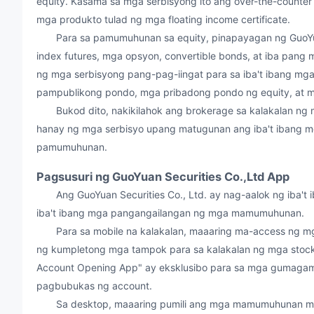
equity. Kasama sa mga serbisyong ito ang over-the-counter
mga produkto tulad ng mga floating income certificate.
Para sa pamumuhunan sa equity, pinapayagan ng GuoYuan
index futures, mga opsyon, convertible bonds, at iba pang m
ng mga serbisyong pang-pag-iingat para sa iba't ibang 
pampublikong pondo, mga pribadong pondo ng equity, at 
Bukod dito, nakikilahok ang brokerage sa kalakalan ng m
hanay ng mga serbisyo upang matugunan ang iba't ibang 
pamumuhunan.
Pagsusuri ng GuoYuan Securities Co.,Ltd App
Ang GuoYuan Securities Co., Ltd. ay nag-aalok ng iba't 
iba't ibang mga pangangailangan ng mga mamumuhunan.
Para sa mobile na kalakalan, maaaring ma-access ng mga 
ng kumpletong mga tampok para sa kalakalan ng mga stock 
Account Opening App" ay eksklusibo para sa mga gumagamit
pagbubukas ng account.
Sa desktop, maaaring pumili ang mga mamumuhunan mula 