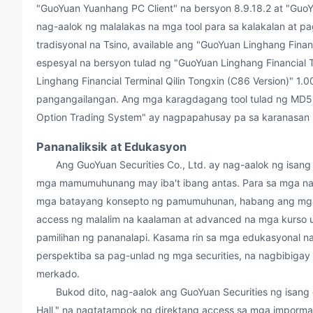
"GuoYuan Yuanhang PC Client" na bersyon 8.9.18.2 at "GuoY
nag-aalok ng malalakas na mga tool para sa kalakalan at 
tradisyonal na Tsino, available ang "GuoYuan Linghang Financ
espesyal na bersyon tulad ng "GuoYuan Linghang Financial T
Linghang Financial Terminal Qilin Tongxin (C86 Version)" 1.
pangangailangan. Ang mga karagdagang tool tulad ng MD5 c
Option Trading System" ay nagpapahusay pa sa karanasan s
Pananaliksik at Edukasyon
Ang GuoYuan Securities Co., Ltd. ay nag-aalok ng isan
mga mamumuhunang may iba't ibang antas. Para sa mga nag
mga batayang konsepto ng pamumuhunan, habang ang mga
access ng malalim na kaalaman at advanced na mga kurso
pamilihan ng pananalapi. Kasama rin sa mga edukasyonal 
perspektiba sa pag-unlad ng mga securities, na nagbibig
merkado.
Bukod dito, nag-aalok ang GuoYuan Securities ng isang d
Hall," na nagtatampok ng direktang access sa mga impormat