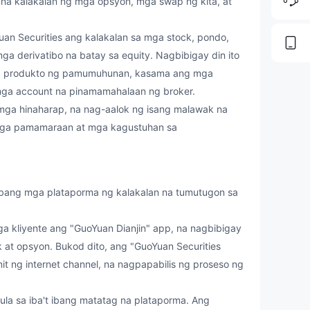
 na kalakalan ng mga opsyon, mga swap ng kita, at
 Securities ang kalakalan sa mga stock, pondo,
ga derivatibo na batay sa equity. Nagbibigay din ito
mga produkto ng pamumuhunan, kasama ang mga
mga account na pinamamahalaan ng broker.
ga hinaharap, na nag-aalok ng isang malawak na
mga pamamaraan at mga kagustuhan sa
ibang mga plataporma ng kalakalan na tumutugon sa
kliyente ang "GuoYuan Dianjin" app, na nagbibigay
at opsyon. Bukod dito, ang "GuoYuan Securities
 ng internet channel, na nagpapabilis ng proseso ng
sa iba't ibang matatag na plataporma. Ang