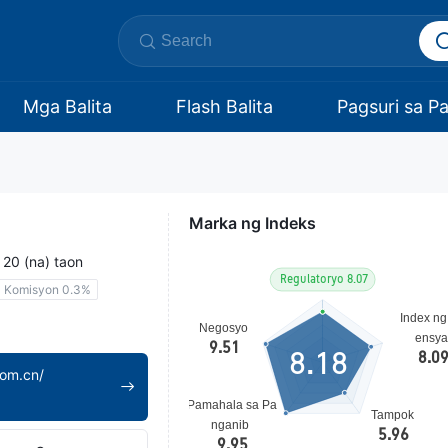
Mga Balita
Flash Balita
Pagsuri sa P
Marka ng Indeks
a 20 (na) taon
Komisyon 0.3%
8.18
com.cn/