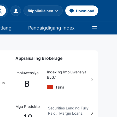
filippiiniläinen
Download
atlang
Pandaigdigang Index
Appraisal ng Brokerage
Index ng Impluwensiya
Impluwensiya
BLG.1
B
Tsina
Mga Produkto
Securities Lending Fully
Paid、Margin Loans、