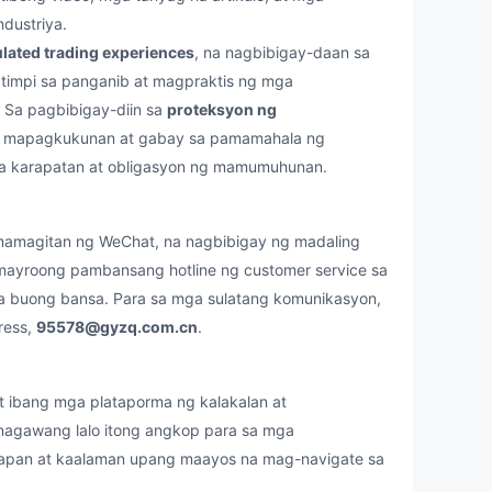
dustriya.
lated trading experiences
, na nagbibigay-daan sa
impi sa panganib at magpraktis ng mga
. Sa pagbibigay-diin sa
proteksyon ng
ga mapagkukunan at gabay sa pamamahala ng
mga karapatan at obligasyon ng mamumuhunan.
amagitan ng WeChat, na nagbibigay ng madaling
 mayroong pambansang hotline ng customer service sa
a buong bansa. Para sa mga sulatang komunikasyon,
ress,
95578@gyzq.com.cn
.
 ibang mga plataporma ng kalakalan at
agawang lalo itong angkop para sa mga
pan at kaalaman upang maayos na mag-navigate sa